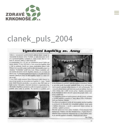
Přeskočit
na
obsah
clanek_puls_2004